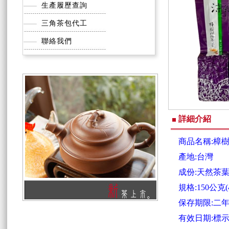
生產履歷查詢
三角茶包代工
聯絡我們
詳細介紹
商品名稱:樟
產地:台灣
成份:天然茶
規格:150公克(
保存期限:二
有效日期:標