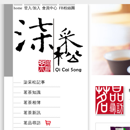
home
登入/加入
會員中心
FB粉絲團
柒采松記事
茗茶知識
茗茶相簿
茗茶新訊
茗品尋訪